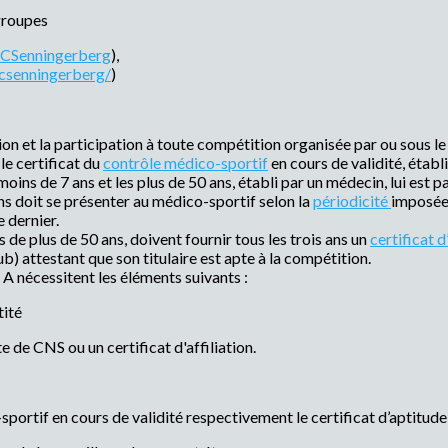
groupes
TCSenningerberg
),
csenningerberg/
)
tion et la participation à toute compétition organisée par ou sous le
le certificat du
contrôle médico-sportif
en cours de validité, établ
moins de 7 ans et les plus de 50 ans, établi par un médecin, lui est p
ns doit se présenter au médico-sportif selon la
périodicité
imposée 
e dernier.
s de plus de 50 ans, doivent fournir tous les trois ans un
certificat d
b) attestant que son titulaire est apte à la compétition.
A nécessitent les éléments suivants :
ité
CNS ou un certificat d'affiliation.
 en cours de validité respectivement le certificat d’aptitude à