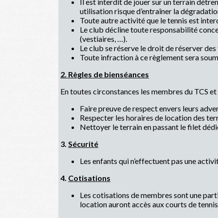
Il est interdit de jouer sur un terrain dét
utilisation risque d’entraîner la dégradati
Toute autre activité que le tennis est inter
Le club décline toute responsabilité concer
(vestiaires, …).
Le club se réserve le droit de réserver des 
Toute infraction à ce règlement sera sou
2. Règles de bienséances
En toutes circonstances les membres du TCS et 
Faire preuve de respect envers leurs adver
Respecter les horaires de location des terr
Nettoyer le terrain en passant le filet déd
3.
Sécurité
Les enfants qui n’effectuent pas une activit
4.
Cotisations
Les cotisations de membres sont une parti
location auront accès aux courts de tennis