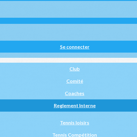
Se connecter
Club
Comité
Coaches
Reglement Interne
Tennis loisirs
Tennis Compétition