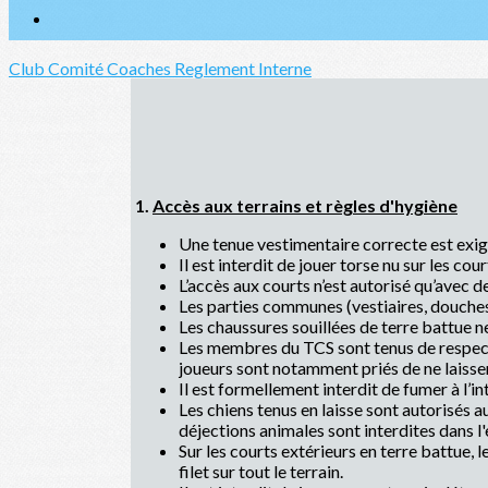
Club
Comité
Coaches
Reglement Interne
1.
Accès aux terrains et règles d'hygiène
Une tenue vestimentaire correcte est exigé
Il est interdit de jouer torse nu sur les cour
L’accès aux courts n’est autorisé qu’avec d
Les parties communes (vestiaires, douches
Les chaussures souillées de terre battue ne 
Les membres du TCS sont tenus de respecter 
joueurs sont notamment priés de ne laisser
Il est formellement interdit de fumer à l’int
Les chiens tenus en laisse sont autorisés au
déjections animales sont interdites dans l'
Sur les courts extérieurs en terre battue, l
filet sur tout le terrain.