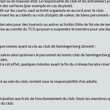
rempé ou en mauvais état. Le responsable du club et les entraîneurs pe
on des surfaces (par exemple en cas de pluie).
dit sur les courts, sauf activité organisée en accord avec le club.
nant les accidents ou vols d’objets de valeur, de biens personnels 
terrains pour des tournois ou autres activités (fête de l’école de ten
mise au comité du TCS qui pourra suspendre le membre pour une du
personnes ayant accès au club de Senningerberg doivent :
saires ainsi qu’envers le personnel du tennis club de Senningerberg
ains,
ié à cet effet, quelques minutes avant la fin du créneau horaire réser
é au sein du club, restent sous la responsabilité d’un adulte.
cipation aux frais de fonctionnement du club. Seuls les membres qui
 du club.