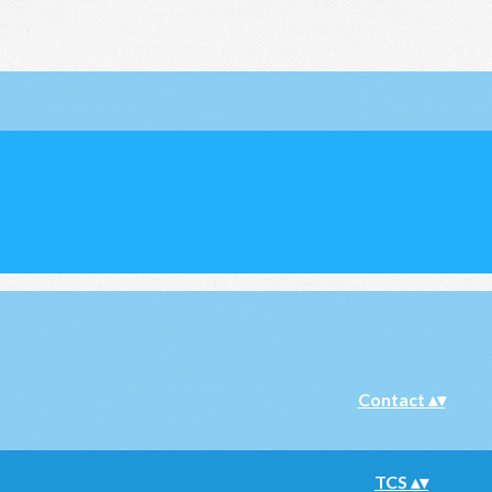
Contact
▴
▾
TCS
▴
▾