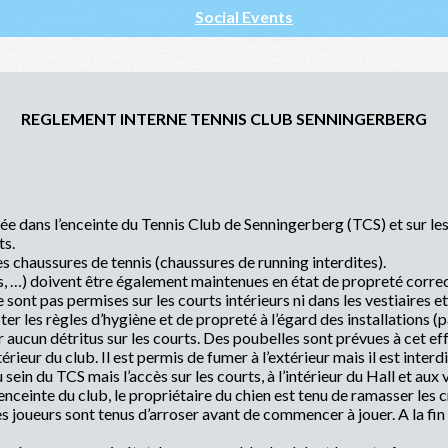
Social Events
REGLEMENT INTERNE TENNIS CLUB SENNINGERBERG
e dans l’enceinte du Tennis Club de Senningerberg (TCS) et sur les
ts.
es chaussures de tennis (chaussures de running interdites).
, …) doivent être également maintenues en état de propreté correc
sont pas permises sur les courts intérieurs ni dans les vestiaires et 
les règles d’hygiène et de propreté à l’égard des installations (pap
 aucun détritus sur les courts. Des poubelles sont prévues à cet eff
érieur du club. Il est permis de fumer à l’extérieur mais il est interd
 sein du TCS mais l’accès sur les courts, à l’intérieur du Hall et aux 
enceinte du club, le propriétaire du chien est tenu de ramasser les c
es joueurs sont tenus d’arroser avant de commencer à jouer. A la fin d