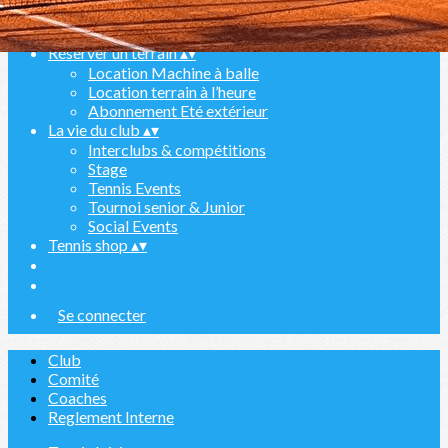
Private lessons
Activités FITNESS
▴
▾
Réserver un terrain
▴
▾
Location Machine à balle
Location terrain à l’heure
Abonnement Eté extérieur
La vie du club
▴
▾
Interclubs & compétitions
Stage
Tennis Events
Tournoi senior & Junior
Social Events
Tennis shop
▴
▾
Se connecter
Club
Comité
Coaches
Reglement Interne