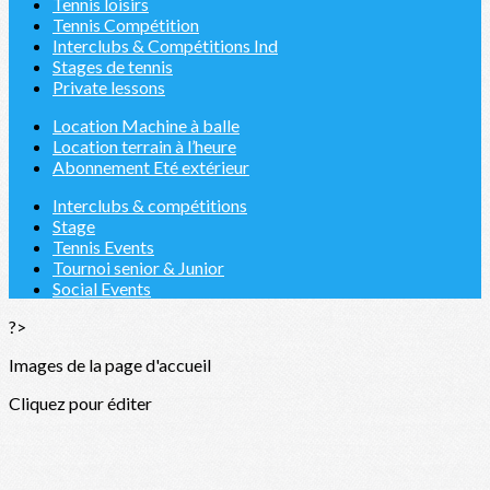
Tennis loisirs
Tennis Compétition
Interclubs & Compétitions Ind
Stages de tennis
Private lessons
Location Machine à balle
Location terrain à l’heure
Abonnement Eté extérieur
Interclubs & compétitions
Stage
Tennis Events
Tournoi senior & Junior
Social Events
?>
Images de la page d'accueil
Cliquez pour éditer