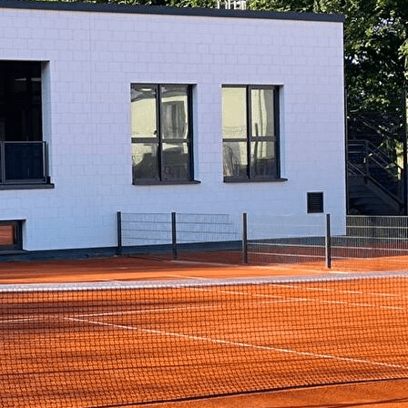
Exporter les lignes sélectionnées
Exporter toutes les colonnes
Exporter uniquement les colonnes affichées
Menu
Ajoutez un logo, un bouton, des réseaux sociaux
Cliquez pour éditer
Contact
▴
▾
TCS
▴
▾
Club
Comité
Coaches
Reglement Interne
Activités TENNIS
▴
▾
Tennis loisirs
Tennis Compétition
Interclubs & Compétitions Ind
Stages de tennis