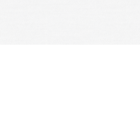
Je m'abonne à la newsletter
OK
Plan du site
Licences
Mentions légales
CGUV
Paramétrer vos cookies
Se connecter
Propulsé par AssoConnect, le logiciel des associations Spo