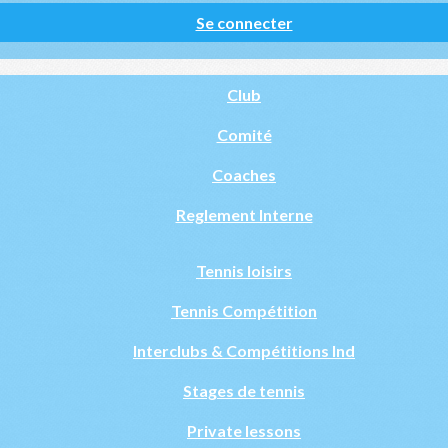
Se connecter
Club
Comité
Coaches
Reglement Interne
Tennis loisirs
Tennis Compétition
Interclubs & Compétitions Ind
Stages de tennis
Private lessons