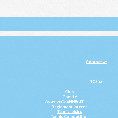
Contact
▴
▾
TCS
▴
▾
Club
Comité
Activités TENNIS
▴
▾
Coaches
Reglement Interne
Tennis loisirs
Tennis Compétition